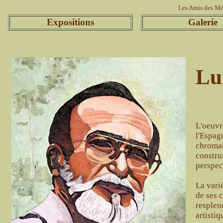
Les Amis des 
Expositions
Galeri
Lu
L'oeuvr
l'Espagn
chromat
constru
perspect
La vari
de ses 
resplen
artisti