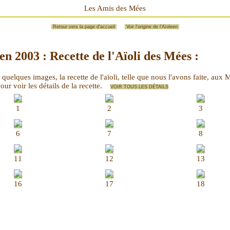
Les Amis des Mées
Retour vers la page d'accueil
Voir l'origine de l'Aïoleen
en 2003 : Recette de l'Aïoli des Mées :
 quelques images, la recette de l'aïoli, telle que nous l'avons faite, au
our voir les détails de la recette.
VOIR TOUS LES DÉTAILS
1
2
3
6
7
8
11
12
13
16
17
18