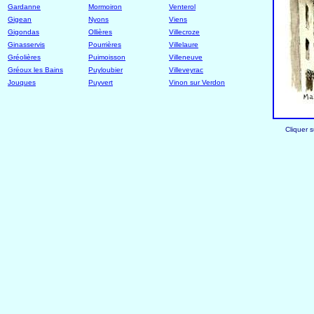
Gardanne
Mormoiron
Venterol
Gigean
Nyons
Viens
Gigondas
Ollières
Villecroze
Ginasservis
Pourrières
Villelaure
Gréolières
Puimoisson
Villeneuve
Gréoux les Bains
Puyloubier
Villeveyrac
Jouques
Puyvert
Vinon sur Verdon
Cliquer s