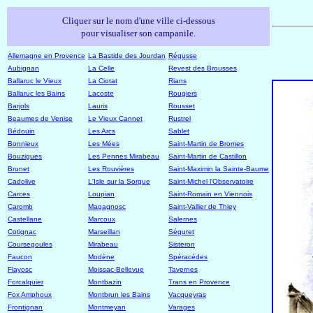
Cliquer sur le nom d'une ville ci-dessous
pour visualiser son campanile.
Allemagne en Provence
La Bastide des Jourdan
Régusse
Aubignan
La Celle
Revest des Brousses
Ballaruc le Vieux
La Ciotat
Rians
Ballaruc les Bains
Lacoste
Rougiers
Barjols
Lauris
Rousset
Beaumes de Venise
Le Vieux Cannet
Rustrel
Bédouin
Les Arcs
Sablet
Bonnieux
Les Mées
Saint-Martin de Bromes
Bouzigues
Les Pennes Mirabeau
Saint-Martin de Castillon
Brunet
Les Rouvières
Saint-Maximin la Sainte-Baume
Cadolive
L'Isle sur la Sorgue
Saint-Michel l'Observatoire
Carces
Loupian
Saint-Romain en Viennois
Caromb
Magagnosc
Saint-Vallier de Thiey
Castellane
Marcoux
Salernes
Cotignac
Marseillan
Séguret
Coursegoules
Mirabeau
Sisteron
Faucon
Modène
Spéracédes
Flayosc
Moissac-Bellevue
Tavernes
Forcalquier
Montbazin
Trans en Provence
Fox Amphoux
Montbrun les Bains
Vacqueyras
Frontignan
Montmeyan
Varages